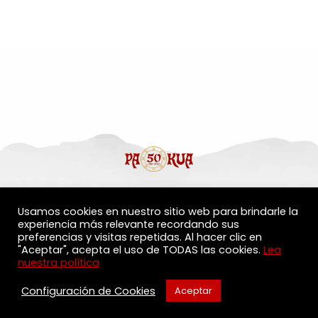
Políticas de Privacidad
Usamos cookies en nuestro sitio web para brindarle la
experiencia más relevante recordando sus
preferencias y visitas repetidas. Al hacer clic en
"Aceptar", acepta el uso de TODAS las cookies.
Lea
nuestra política
©️ 2020 - 2026 Pa-Kua International League - Masters
Nicolás Moyano & Fernando Sandri. All Rights Reserved.
Configuración de Cookies
Aceptar
Developed by
Peach Consulting SRL