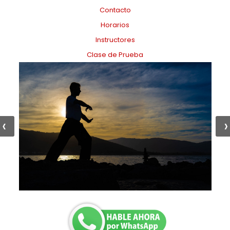
Contacto
Horarios
Instructores
Clase de Prueba
‹
›